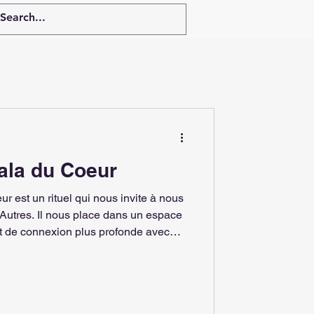
ala du Coeur
dans un espace
t de connexion plus profonde avec
 n'importe quel autre moment où nous
grande conscience ainsi qu'une plus
TIQUE: À