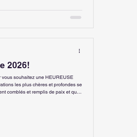
e 2026!
our vous souhaitez une HEUREUSE
 profondes se
ent comblés et remplis de paix et que
érieur s’installe et grandisse en
ous .