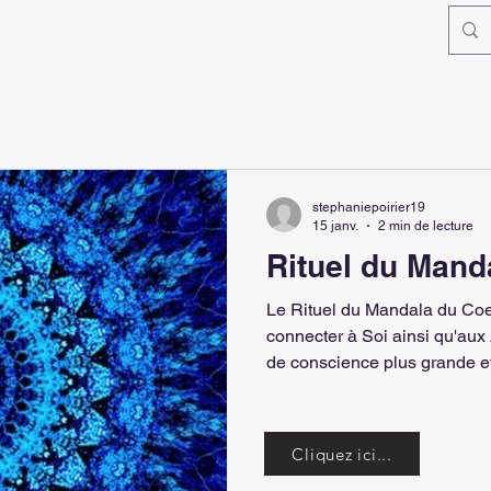
stephaniepoirier19
15 janv.
2 min de lecture
Rituel du Mand
Le Rituel du Mandala du Coeur est un rituel qui nous invite à nous
connecter à Soi ainsi qu'aux Autres. Il nous place 
de conscience plus grande e
notre coeur. Ce rituel peux être pratiqué dans des moments
spécifiques de passage ou à
souhaitons inviter une plus 
Cliquez ici...
grande présence dans notre vie. Voici le GUIDE DE PRA