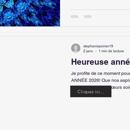
chaque jour, que ce soit p
stephaniepoirier19
2 janv.
1 min de lecture
Heureuse anné
Je profite de ce moment p
ANNÉE 2026! Que nos aspirations les plus chères et
réalisent, que nos cœurs soi
Cliquez ici...
la douceur et l'alignement int
chacun et chacune d’entre n